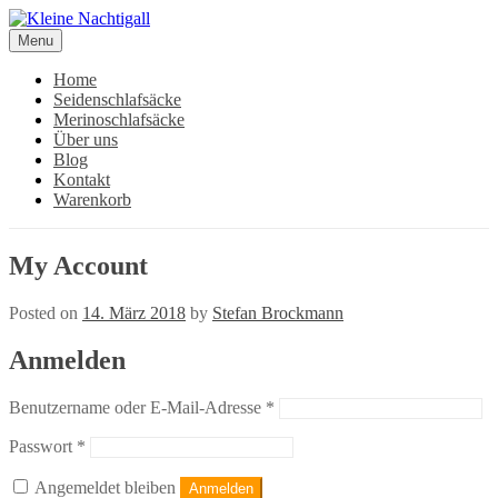
Skip
to
Menu
content
Home
Seidenschlafsäcke
Merinoschlafsäcke
Über uns
Blog
Kontakt
Warenkorb
My Account
Posted on
14. März 2018
by
Stefan Brockmann
Anmelden
Erforderlich
Benutzername oder E-Mail-Adresse
*
Erforderlich
Passwort
*
Angemeldet bleiben
Anmelden